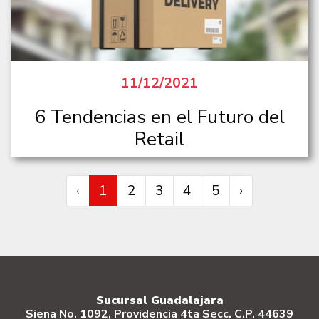
11/12/2021
6 Tendencias en el Futuro del
Retail
‹
1
2
3
4
5
›
Sucursal Guadalajara
Siena No. 1092, Providencia 4ta Secc. C.P. 44639