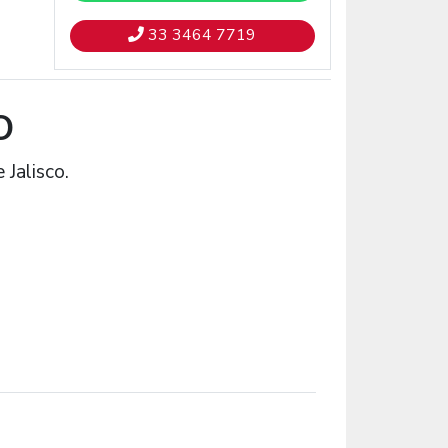
33 3464 7719
O
Jalisco.